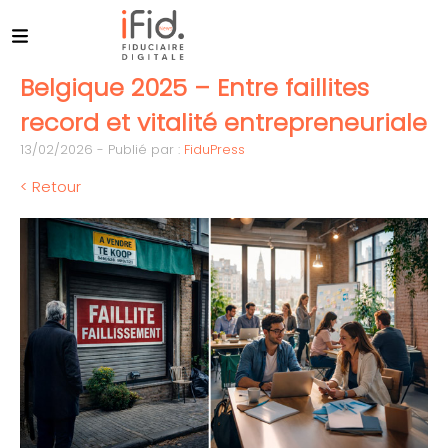
Belgique 2025 – Entre faillites
record et vitalité entrepreneuriale
13/02/2026 - Publié par :
FiduPress
< Retour