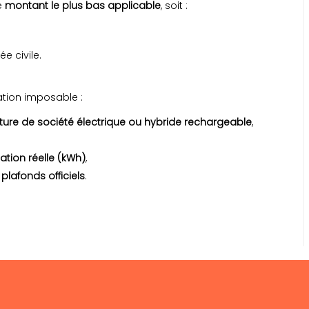
e
montant le plus bas applicable
, soit :
e civile.
ation imposable :
ture de société électrique ou hybride rechargeable
,
ion réelle (kWh)
,
s
plafonds officiels
.