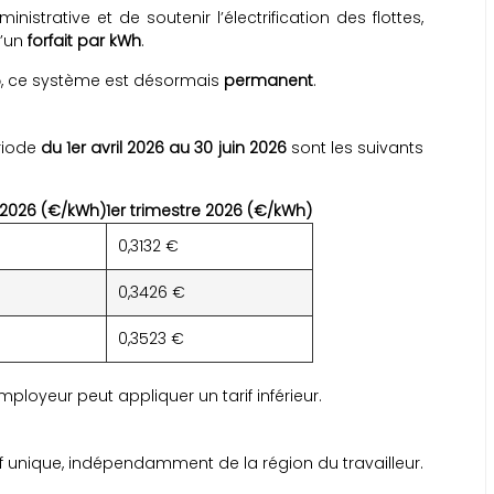
inistrative et de soutenir l’électrification des flottes,
d’un
forfait par kWh
.
5
, ce système est désormais
permanent
.
riode
du 1er avril 2026 au 30 juin 2026
sont les suivants
 2026 (€/kWh)
1er trimestre 2026 (€/kWh)
0,3132 €
0,3426 €
0,3523 €
employeur peut appliquer un tarif inférieur.
if unique, indépendamment de la région du travailleur.