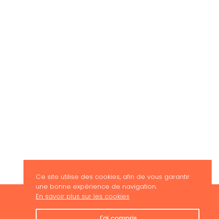
Ce site utilise des cookies, afin de vous garantir
une bonne expérience de navigation.
En savoir plus sur les cookies
ABONNEZ-VOUS À NOTRE NEWSLETTER
J'ai compris